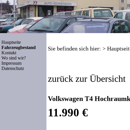
Hauptseite
Fahrzeugbestand
Sie befinden sich hier: >
Hauptseit
Kontakt
Wo sind wir?
Impressum
Datenschutz
zurück zur Übersicht
Volkswagen T4 Hochraumka
11.990 €