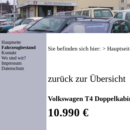
Hauptseite
Fahrzeugbestand
Sie befinden sich hier: >
Hauptseit
Kontakt
Wo sind wir?
Impressum
Datenschutz
zurück zur Übersicht
Volkswagen T4 Doppelkabin
10.990 €