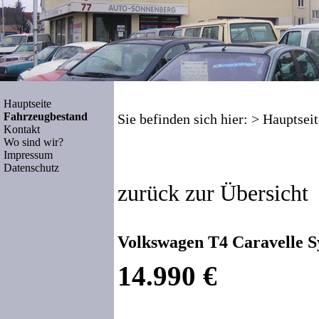
Hauptseite
Fahrzeugbestand
Sie befinden sich hier: >
Hauptseit
Kontakt
Wo sind wir?
Impressum
Datenschutz
zurück zur Übersicht
Volkswagen T4 Caravelle S
14.990 €